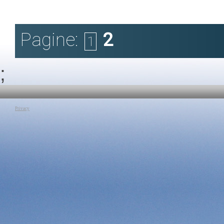
Canale:
Il Risveglio del Mondo Arabo
Lezione dedicata al ruolo dell' Europa, degli Stati Uniti d’America e
Russia nell’intrico Mediorientale. Viene affrontata la questione
siriana, il problema delle armi atomiche degli Ayatollah, e la
Pagine:
2
possibilità di un nuovo conflitto tra Sciiti e Sunniti. Andiamo verso
1
una nuova mappa della regione?.
Tag:
Mediterraneo e Civiltà
|
Antonio Badini
|
Europa
|
Stati Uniti
|
Russia
|
sciiti
|
sunniti
|
Ayatollah
;
Privacy