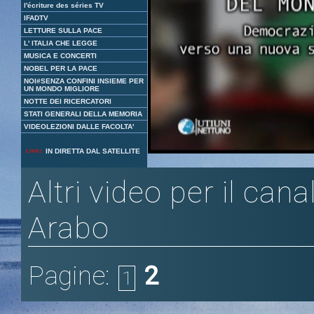
l'écriture des séries TV
IFADTV
LETTURE SULLA PACE
L' ITALIA CHE LEGGE
MUSICA E CONCERTI
NOBEL PER LA PACE
NOI#SENZA CONFINI INSIEME PER
UN MONDO MIGLIORE
NOTTE DEI RICERCATORI
STATI GENERALI DELLA MEMORIA
VIDEOLEZIONI DALLE FACOLTA'
Loaded
:
Unmute
IN DIRETTA DAL SATELLITE
3.06%
Altri video per il can
Arabo
Pagine:
2
1