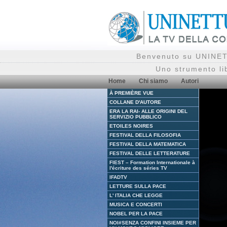
Benvenuto su UNINETT
Uno strumento li
Home
Chi siamo
Autori
À PREMIÈRE VUE
COLLANE D'AUTORE
ERA LA RAI- ALLE ORIGINI DEL
SERVIZIO PUBBLICO
ETOILES NOIRES
FESTIVAL DELLA FILOSOFIA
FESTIVAL DELLA MATEMATICA
FESTIVAL DELLE LETTERATURE
FIEST – Formation Internationale à
l'écriture des séries TV
IFADTV
LETTURE SULLA PACE
L' ITALIA CHE LEGGE
MUSICA E CONCERTI
NOBEL PER LA PACE
NOI#SENZA CONFINI INSIEME PER