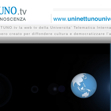
UNO.tv la web tv della Universita' Telematica Inte
bero creato per diffondere cultura e democratizzare l'