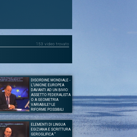
153 video trovato
DISORDINE MONDIALE -
L'UNIONE EUROPEA
DAVANTI AD UN BIVIO:
ASSETTO FEDERALISTA
O A GEOMETRIA
VARIABILE? LE
RIFORME POSSIBILI
PER EVITARE UN
PROCESSO D
ELEMENTI DI LINGUA
of. Antonio Badini
EGIZIANA E SCRITTURA
ezioni Speciali
GEROGLIFICA "
 Europea davanti ad un Bivio: E’ possibile realizzare