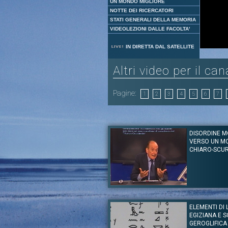
UN MONDO MIGLIORE
NOTTE DEI RICERCATORI
STATI GENERALI DELLA MEMORIA
VIDEOLEZIONI DALLE FACOLTA'
IN DIRETTA DAL SATELLITE
Altri video per il ca
Pagine:
1
2
3
4
5
6
7
DISORDINE M
VERSO UN M
CHIARO-SCU
Autore:
Prof. Antonio Badini
Canale:
Lezioni Speciali
ELEMENTI DI 
L’autore di "Disordine Mondiale. Putin, Trump e 
EGIZIANA E 
Potere", un altro eccellente video sul disordin
questioni come quella della crisi della democ
GEROGLIFICA 