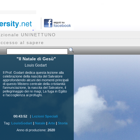
rnazionale UNINETTUNO
accesso al sapere
"Il Natale di Gesù"
Louis Godart
Il Prof. Godart dedica questa lezione alla
celebrazione della nascita del Salvatore
approfondendo alcuni dei momenti principali
di questo Mistero centrale della cristianità:
l’annunciazione, la nascita del Salvatore, il
pellegrinaggio dei re magi, La fuga in Egitto
e l’accoglienza ai profughi.
00:43:52
|
Lezioni Speciali
Tag:
LouisGodart
|
Natale
|
Arte
|
Storia
Anno di produzione:
2020