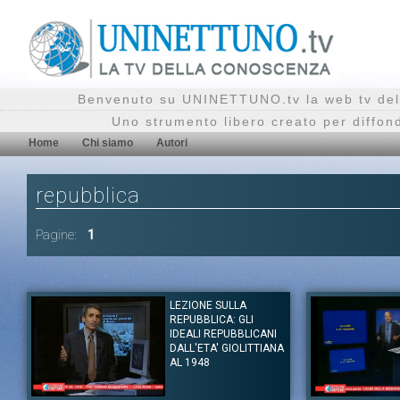
Benvenuto su UNINETTUNO.tv la web tv del
Uno strumento libero creato per diffon
Home
Chi siamo
Autori
repubblica
Pagine:
1
LEZIONE SULLA
REPUBBLICA: GLI
IDEALI REPUBBLICANI
DALL'ETA' GIOLITTIANA
AL 1948