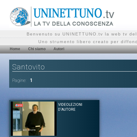
Benvenuto su UNINETTUNO.tv la web tv del
Uno strumento libero creato per diffon
Home
Chi siamo
Autori
Santovito
Pagine:
1
VIDEOLEZIONI
D'AUTORE