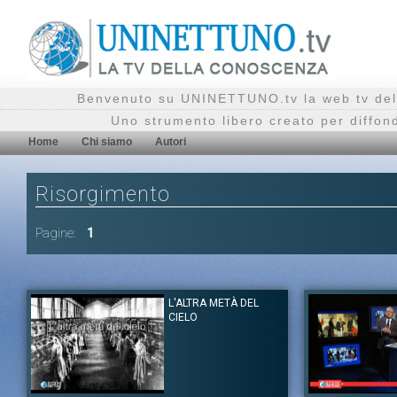
Benvenuto su UNINETTUNO.tv la web tv del
Uno strumento libero creato per diffon
Home
Chi siamo
Autori
Risorgimento
Pagine:
1
L'ALTRA METÀ DEL
CIELO