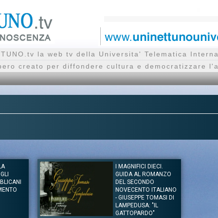
UNO.tv la web tv della Universita' Telematica Inte
bero creato per diffondere cultura e democratizzare l'
LA
I MAGNIFICI DIECI.
GLI
GUIDA AL ROMANZO
BLICANI
DEL SECONDO
IMENTO
NOVECENTO ITALIANO
- GIUSEPPE TOMASI DI
LAMPEDUSA: "IL
GATTOPARDO"