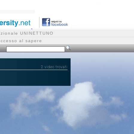
rnazionale UNINETTUNO
accesso al sapere
2 video trovati