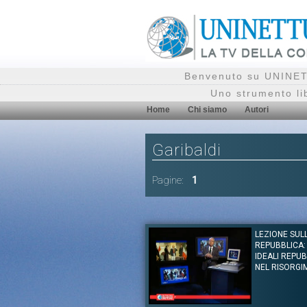
Benvenuto su UNINETT
Uno strumento li
Home
Chi siamo
Autori
Garibaldi
Pagine:
1
LEZIONE SUL
REPUBBLICA: 
IDEALI REPUB
NEL RISORG