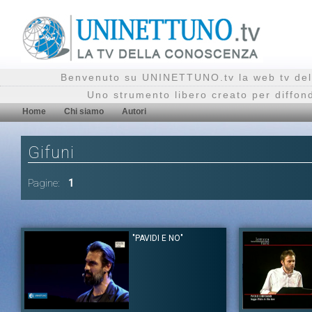
Benvenuto su UNINETTUNO.tv la web tv del
Uno strumento libero creato per diffon
Home
Chi siamo
Autori
Gifuni
Pagine:
1
"PAVIDI E NO"