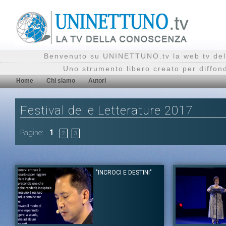
Benvenuto su UNINETTUNO.tv la web tv del
Uno strumento libero creato per diffon
Home
Chi siamo
Autori
Festival delle Letterature 2017
Pagine:
1
2
3
"INCROCI E DESTINI"