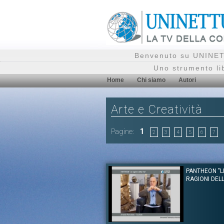
Benvenuto su UNINETT
Uno strumento li
Home
Chi siamo
Autori
Arte e Creatività
Pagine:
1
2
3
4
5
6
7
PANTHEON "L
RAGIONI DELL