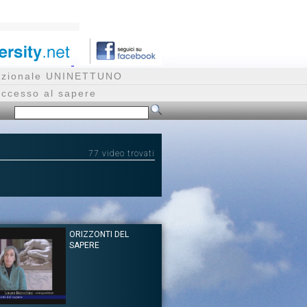
rnazionale UNINETTUNO
accesso al sapere
77 video trovati
ORIZZONTI DEL
SAPERE