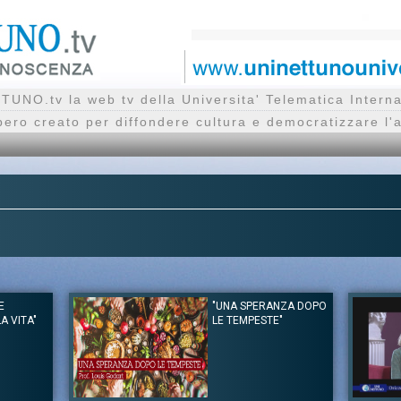
UNO.tv la web tv della Universita' Telematica Inte
bero creato per diffondere cultura e democratizzare l'
E
"UNA SPERANZA DOPO
A VITA"
LE TEMPESTE"