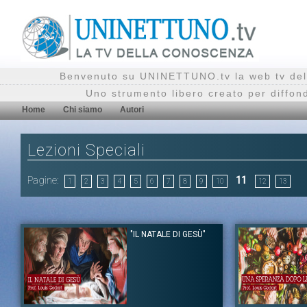
Benvenuto su UNINETTUNO.tv la web tv del
Uno strumento libero creato per diffon
Home
Chi siamo
Autori
Lezioni Speciali
Pagine:
11
1
2
3
4
5
6
7
8
9
10
12
13
"IL NATALE DI GESÙ"