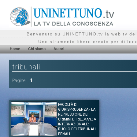
Benvenuto su UNINETTUNO.tv la web tv del
Uno strumento libero creato per diffon
Home
Chi siamo
Autori
tribunali
Pagine:
1
FACOLTÀ DI
GIURISPRUDENZA - LA
REPRESSIONE DEI
CRIMINI DI RILEVANZA
INTERNAZIONALE:
RUOLO DEI TRIBUNALI
PENALI