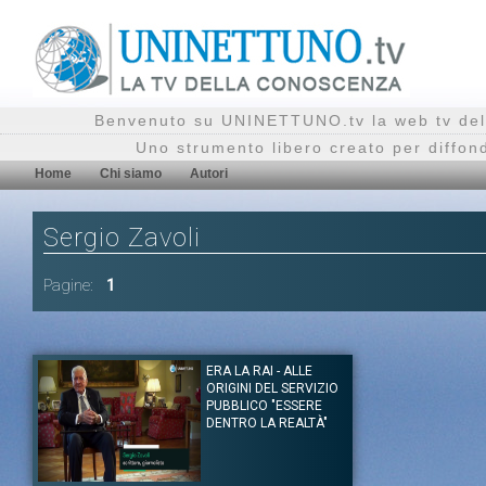
Benvenuto su UNINETTUNO.tv la web tv del
Uno strumento libero creato per diffon
Home
Chi siamo
Autori
Sergio Zavoli
Pagine:
1
ERA LA RAI - ALLE
ORIGINI DEL SERVIZIO
PUBBLICO "ESSERE
DENTRO LA REALTÀ"