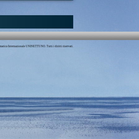
pe A. Seck e Djeydi Djigo
TOILES NOIRES
tata ci parla del genocidio del Popolo Tutsi avvenuto in
l 1994, una strage perpetrata ai danni di migliaia di
sotto gli occhi della comunità internazionale. Il
sta è il Capitano Mbaye Diagne, l’eroe che ha salvato
di vittime di uno dei più atroci genocidi del XX secolo.
critto da chi lo ha incontrato come una persona molto
amica, solidale e sempre pronta a rischiare la vita per il
La scintilla che accende la miccia del conflitto interno è
ato contro l’allora presidente del Ruanda, Juvenal
atica Internazionale UNINETTUNO. Tutti i diritti riservati.
na. Da quel giorno iniziano i massacri in tutto il paese
utto a Kigali. Da questo momento il Capitano Mbaye
l servizio delle truppe ONU, comincia ad attivarsi per
 la sicurezza delle persone obiettivo degli attacchi in
tendone in salvo un gran numero e dimostrando grande
d è proprio in uno di questi tentativi di salvataggio che
orte.
UFILM
|
Diagne
|
Seck
|
Djigo
|
Rwanda