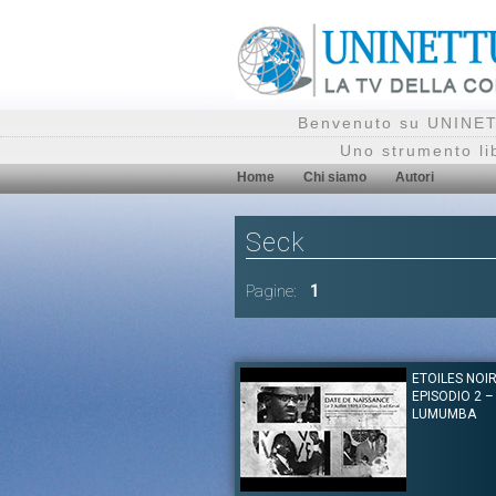
Benvenuto su UNINETT
Uno strumento li
Home
Chi siamo
Autori
Seck
Pagine:
1
ETOILES NOIR
EPISODIO 2 –
LUMUMBA