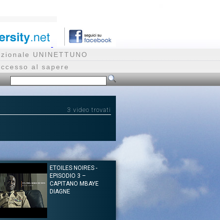
rnazionale UNINETTUNO
accesso al sapere
3 video trovati
ETOILES NOIRES -
EPISODIO 3 –
CAPITANO MBAYE
DIAGNE