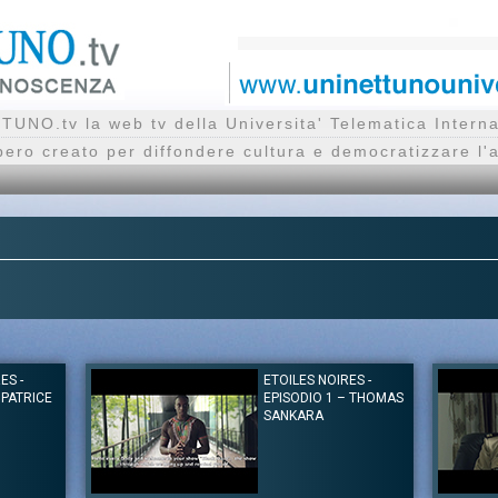
UNO.tv la web tv della Universita' Telematica Inte
bero creato per diffondere cultura e democratizzare l'
ES -
ETOILES NOIRES -
 PATRICE
EPISODIO 1 – THOMAS
SANKARA