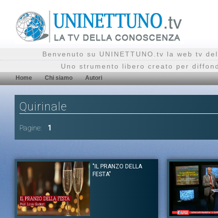
Benvenuto su UNINETTUNO.tv la web tv del
Uno strumento libero creato per diffon
Home
Chi siamo
Autori
Quirinale
Pagine:
1
"IL PRANZO DELLA
FESTA"