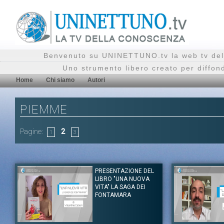
Benvenuto su UNINETTUNO.tv la web tv del
Uno strumento libero creato per diffon
Home
Chi siamo
Autori
PIEMME
Pagine:
2
1
3
PRESENTAZIONE DEL
LIBRO "UNA NUOVA
VITA" LA SAGA DEI
FONTAMARA