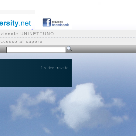
rnazionale UNINETTUNO
accesso al sapere
1 video trovato