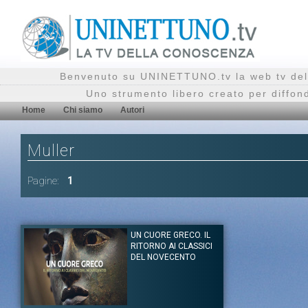
Benvenuto su UNINETTUNO.tv la web tv del
Uno strumento libero creato per diffon
Home
Chi siamo
Autori
Muller
Pagine:
1
UN CUORE GRECO. IL
RITORNO AI CLASSICI
DEL NOVECENTO