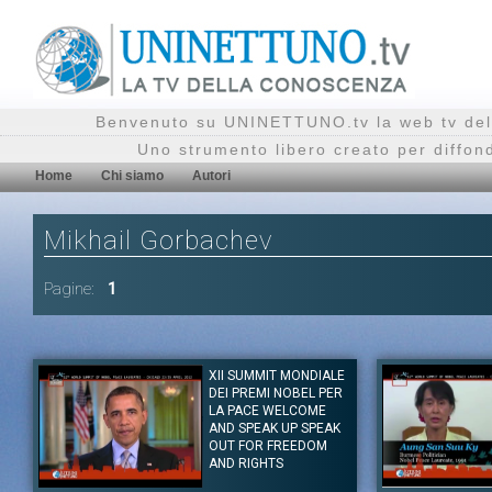
Benvenuto su UNINETTUNO.tv la web tv del
Uno strumento libero creato per diffon
Home
Chi siamo
Autori
Mikhail Gorbachev
Pagine:
1
XII SUMMIT MONDIALE
DEI PREMI NOBEL PER
LA PACE WELCOME
AND SPEAK UP SPEAK
OUT FOR FREEDOM
AND RIGHTS