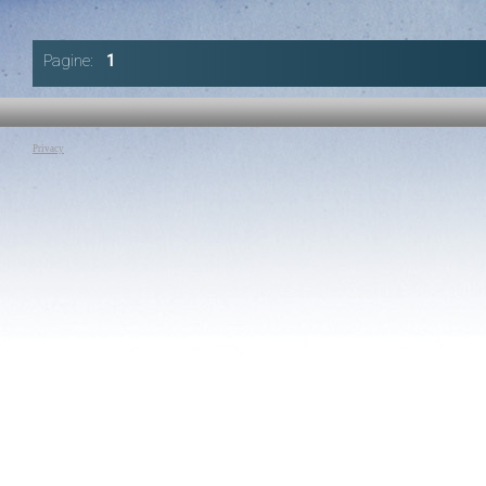
Autore:
Walter Veltroni Mikhail Gorbachev Dalai Lama
Autore:
Jonathan Gr
Canale:
Nobel per la Pace 2007
Canale:
Nobel per 
Intervento Introduttivo di Walter Veltroni e Mikhail Gorbachev,
Modera: Jonathan G
Pagine:
1
coopresidenti del Summit. Intervento di apertura del Dalai Lama.
Tag:
L'Uomo e la P
Tag:
L'Uomo e la Pace
|
Nobel 2007
|
Walter Veltroni
|
Mikhail
Gorbachev
Gorbachev
|
Dalai Lama
Privacy