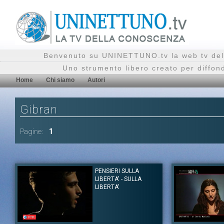
Benvenuto su UNINETTUNO.tv la web tv del
Uno strumento libero creato per diffon
Home
Chi siamo
Autori
Gibran
Pagine:
1
PENSIERI SULLA
LIBERTA' - SULLA
LIBERTA'