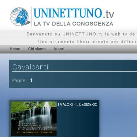
Benvenuto su UNINETTUNO.tv la web tv del
Uno strumento libero creato per diffon
Home
Chi siamo
Autori
Cavalcanti
Pagine:
1
I VALORI - IL DESIDERIO