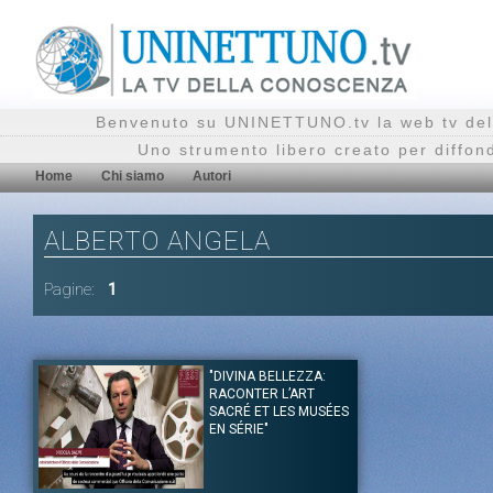
Benvenuto su UNINETTUNO.tv la web tv del
Uno strumento libero creato per diffon
Home
Chi siamo
Autori
ALBERTO ANGELA
Pagine:
1
"DIVINA BELLEZZA:
RACONTER L’ART
SACRÉ ET LES MUSÉES
EN SÉRIE"