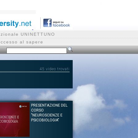
rnazionale UNINETTUNO
accesso al sapere
45 video trovati
PRESENTAZIONE DEL
CORSO
"NEUROSCIENZE E
PSICOBIOLOGIA"