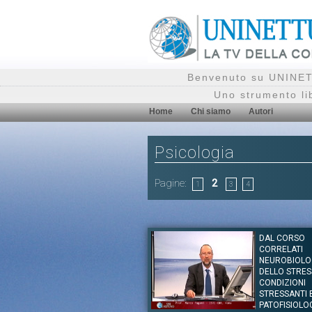
Benvenuto su UNINETT
Uno strumento li
Home
Chi siamo
Autori
Psicologia
Pagine:
2
1
3
4
DAL CORSO
CORRELATI
NEUROBIOLO
DELLO STRESS
CONDIZIONI
STRESSANTI 
PATOFISIOLO