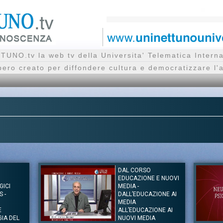
UNO.tv la web tv della Universita' Telematica Inte
bero creato per diffondere cultura e democratizzare l'
DAL CORSO
EDUCAZIONE E NUOVI
GICI
MEDIA -
 -
DALL’EDUCAZIONE AI
MEDIA
E
ALL’EDUCAZIONE AI
GIA DEL
NUOVI MEDIA