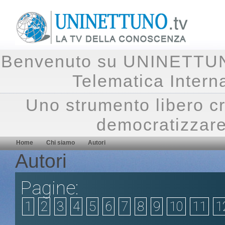
Benvenuto su UNINETTUNO.
Telematica Inte
Uno strumento libero cr
democratizzare
Home
Chi siamo
Autori
Autori
Pagine:
1
2
3
4
5
6
7
8
9
10
11
1