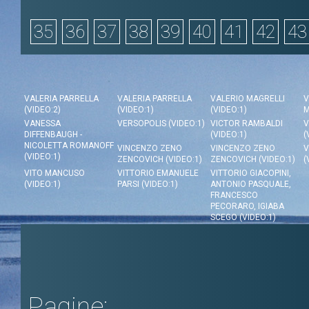
35
36
37
38
39
40
41
42
43
VALERIA PARRELLA
VALERIA PARRELLA
VALERIO MAGRELLI
V
(VIDEO:2)
(VIDEO:1)
(VIDEO:1)
M
VANESSA
VERSOPOLIS (VIDEO:1)
VICTOR RAMBALDI
V
DIFFENBAUGH -
(VIDEO:1)
(
NICOLETTA ROMANOFF
VINCENZO ZENO
VINCENZO ZENO
V
(VIDEO:1)
ZENCOVICH (VIDEO:1)
ZENCOVICH (VIDEO:1)
(
VITO MANCUSO
VITTORIO EMANUELE
VITTORIO GIACOPINI,
(VIDEO:1)
PARSI (VIDEO:1)
ANTONIO PASQUALE,
FRANCESCO
PECORARO, IGIABA
SCEGO (VIDEO:1)
Pagine: