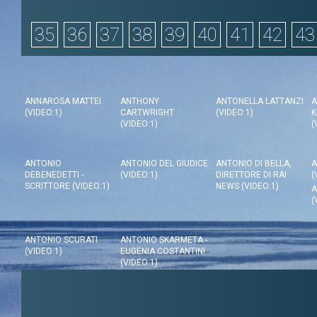
35
36
37
38
39
40
41
42
43
ANNAROSA MATTEI
ANTHONY
ANTONELLA LATTANZI
A
(VIDEO:1)
CARTWRIGHT
(VIDEO:1)
K
(VIDEO:1)
(
ANTONIO
ANTONIO DEL GIUDICE
ANTONIO DI BELLA,
A
DEBENEDETTI -
(VIDEO:1)
DIRETTORE DI RAI
(
SCRITTORE (VIDEO:1)
NEWS (VIDEO:1)
A
(
ANTONIO SCURATI
ANTONIO SKARMETA -
(VIDEO:1)
EUGENIA COSTANTINI
(VIDEO:1)