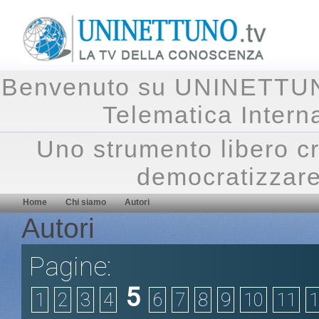
Benvenuto su UNINETTUNO.
Telematica Inte
Uno strumento libero cr
democratizzare
Home
Chi siamo
Autori
Autori
Pagine:
5
1
2
3
4
6
7
8
9
10
11
1