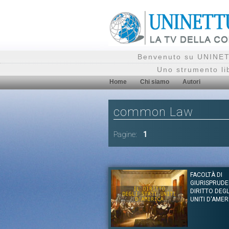
Benvenuto su UNINETT
Uno strumento li
Home
Chi siamo
Autori
common Law
Pagine:
1
FACOLTÀ DI
GIURISPRUDEN
DIRITTO DEGL
UNITI D'AMER