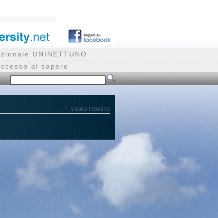
rnazionale UNINETTUNO
accesso al sapere
1 video trovato