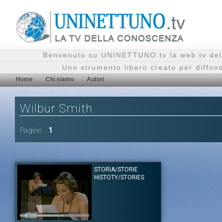
Benvenuto su UNINETTUNO.tv la web tv del
Uno strumento libero creato per diffon
Home
Chi siamo
Autori
Wilbur Smith
Pagine:
1
STORIA/STORIE
HISTOTY/STORIES