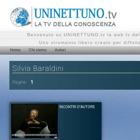
Benvenuto su UNINETTUNO.tv la web tv del
Uno strumento libero creato per diffon
Home
Chi siamo
Autori
Silvia Baraldini
Pagine:
1
INCONTRI D'AUTORE