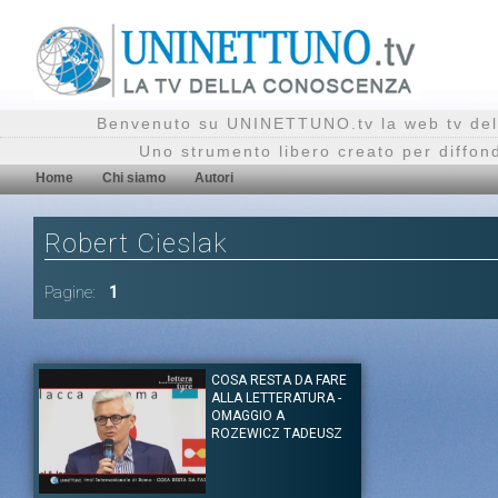
Benvenuto su UNINETTUNO.tv la web tv del
Uno strumento libero creato per diffon
Home
Chi siamo
Autori
Robert Cieslak
Pagine:
1
COSA RESTA DA FARE
ALLA LETTERATURA -
OMAGGIO A
ROZEWICZ TADEUSZ