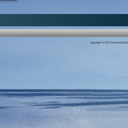
AL
S
 Dalai Lama, Emilio
en Goose, Jayantha
 Holiness the Dalai
Copyright © 2011 Università Telem
and
|
Stephen Goose
uri
|
Nobel Peace