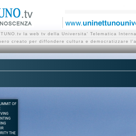
UNO.tv la web tv della Universita' Telematica Inte
bero creato per diffondere cultura e democratizzare l'
UMMIT OF
E
IVING
ENTING
ING
OR
RITY THE