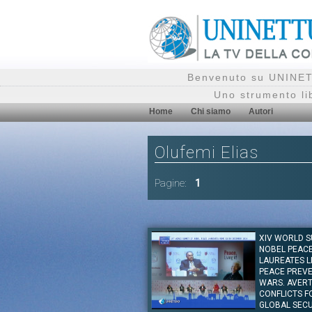
Benvenuto su UNINETT
Uno strumento li
Home
Chi siamo
Autori
Olufemi Elias
Pagine:
1
XIV WORLD S
NOBEL PEAC
LAUREATES L
PEACE PREV
WARS. AVERT
CONFLICTS F
GLOBAL SECU