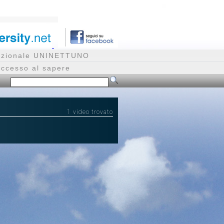
rnazionale UNINETTUNO
accesso al sapere
1 video trovato