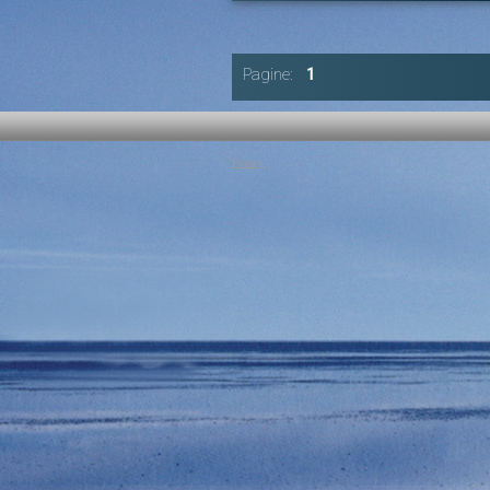
ROLE OF
INTERNATION
INSTITUTION
Autore:
Pagine:
1
Canale:
Nobel per la Pace 2014
Intervengono: Marc Dullaert, His Holiness the
Carelli, Olufemi Elias, Ira Helfand, Steph
Dhanapala, Rajendra Kumar Pachauri.
Tag:
L'Uomo e la Pace
|
Marc Dullaert
|
His
Privacy
Lama
|
Emilio Carelli
|
Olufemi Elias
|
Ira Helf
|
Jayantha Dhanapala
|
Rajendra Kumar Pacha