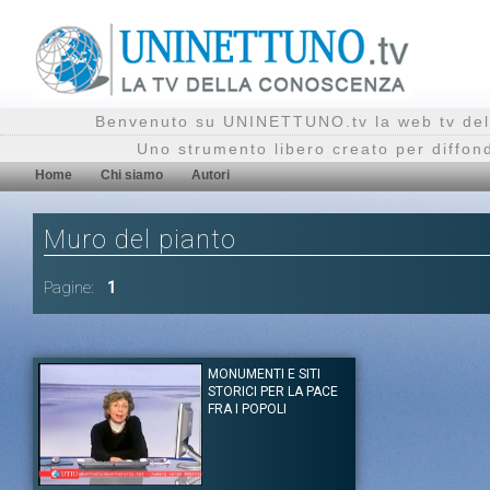
Benvenuto su UNINETTUNO.tv la web tv del
Uno strumento libero creato per diffon
Home
Chi siamo
Autori
Muro del pianto
Pagine:
1
MONUMENTI E SITI
STORICI PER LA PACE
FRA I POPOLI