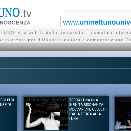
UNO.tv la web tv della Universita' Telematica Inte
bero creato per diffondere cultura e democratizzare l'
COLPI DI
TERRA LUNA UNA
URE DI
INFINITA RISONANZA.
MECCANICHE CELESTI:
DALLA TERRA ALLA
LUNA