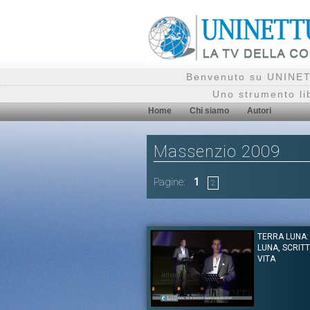
Benvenuto su UNINETT
Uno strumento li
Home
Chi siamo
Autori
Massenzio 2009
Pagine:
1
2
TERRA LUNA: 
LUNA, SCRITT
VITA