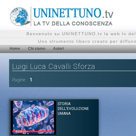
Benvenuto su UNINETTUNO.tv la web tv del
Uno strumento libero creato per diffon
Home
Chi siamo
Autori
Luigi Luca Cavalli Sforza
Pagine:
1
STORIA
DELL'EVOLUZIONE
UMANA