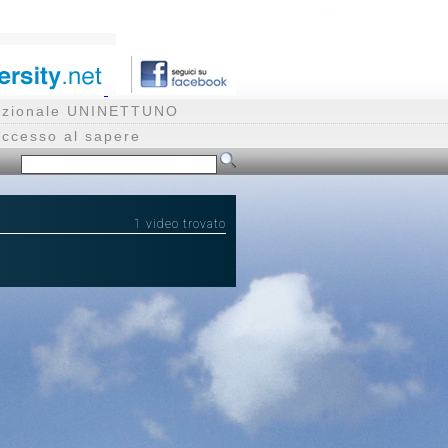
rnazionale UNINETTUNO
accesso al sapere
1 video trovato