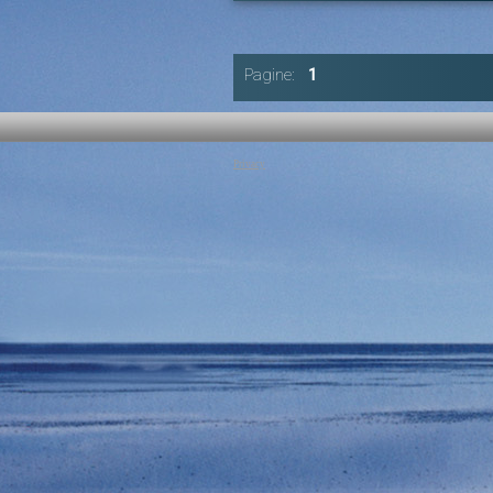
Autore:
Muhammad Yunus
Canale:
Nobel per la Pace 2007
Presiede: Muhammad Yunus. Partecipano: P
Fevre Cervini; Center for International Co
Pagine:
1
Columbia University; Mary Ellen McNis
Muhammed Yunus, Luisa Brunori, Mairead 
Glenn D. Paige.
Tag:
L'Uomo e la Pace
|
Nobel 2007
|
Muham
Maria Le Fevre Cervini
|
Mary Ellen McNish
Luisa Brunori
|
Mairead Corrigan Maguire
|
Gl
Privacy