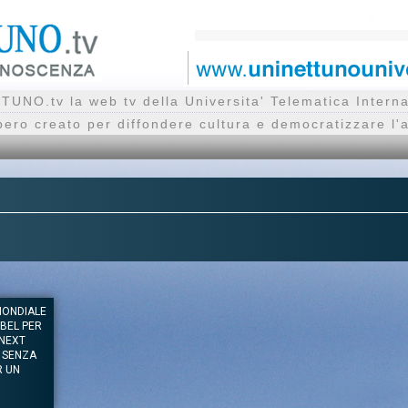
UNO.tv la web tv della Universita' Telematica Inte
bero creato per diffondere cultura e democratizzare l'
 MONDIALE
OBEL PER
 NEXT
 SENZA
R UN