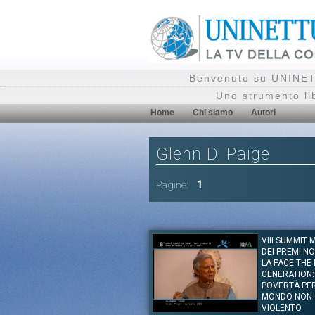
Benvenuto su UNINETT
Uno strumento li
Home
Chi siamo
Autori
Glenn D. Paige
Pagine:
1
VIII SUMMIT
DEI PREMI N
LA PACE THE
GENERATION:
POVERTÀ PE
MONDO NON
VIOLENTO