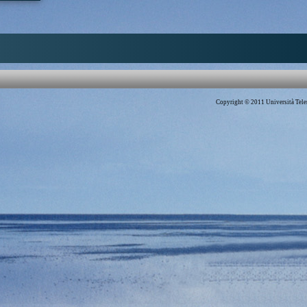
rof. Enzo Maria Le
nflict Resolution,
h, Massimo Bava,
Corrigan Maguire,
mad Yunus
|
Enzo
|
Massimo Bava
|
enn D. Paige
Copyright © 2011 Università Telem