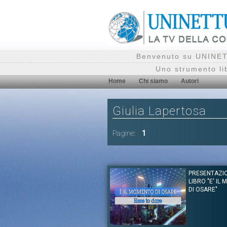
Benvenuto su UNINETT
Uno strumento li
Home
Chi siamo
Autori
Giulia Lapertosa
Pagine:
1
PRESENTAZI
LIBRO "E' IL
DI OSARE"