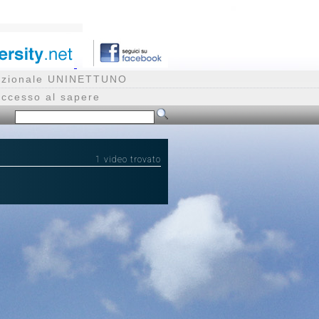
rnazionale UNINETTUNO
accesso al sapere
1 video trovato