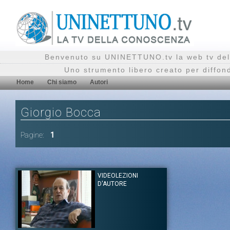
Benvenuto su UNINETTUNO.tv la web tv del
Uno strumento libero creato per diffon
Home
Chi siamo
Autori
Giorgio Bocca
Pagine:
1
VIDEOLEZIONI
D'AUTORE