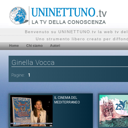
Benvenuto su UNINETTUNO.tv la web tv del
Uno strumento libero creato per diffon
Home
Chi siamo
Autori
Ginella Vocca
Pagine:
1
IL CINEMA DEL
MEDITERRANEO