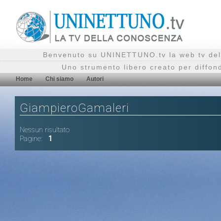
Benvenuto su UNINETTUNO.tv la web tv del
Uno strumento libero creato per diffon
Home
Chi siamo
Autori
GiampieroGamaleri
Nessun risultato
Pagine:
1