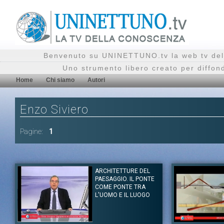
Benvenuto su UNINETTUNO.tv la web tv del
Uno strumento libero creato per diffon
Home
Chi siamo
Autori
Enzo Siviero
Pagine:
1
ARCHITETTURE DEL
PAESAGGIO. IL PONTE
COME PONTE TRA
L'UOMO E IL LUOGO