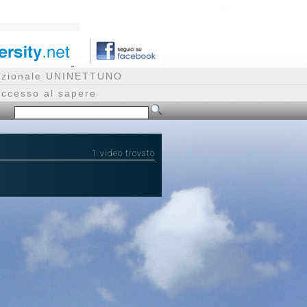
rnazionale UNINETTUNO
accesso al sapere
1 video trovato