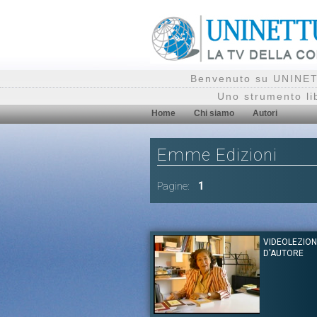
Benvenuto su UNINETT
Uno strumento li
Home
Chi siamo
Autori
Emme Edizioni
Pagine:
1
VIDEOLEZION
D'AUTORE