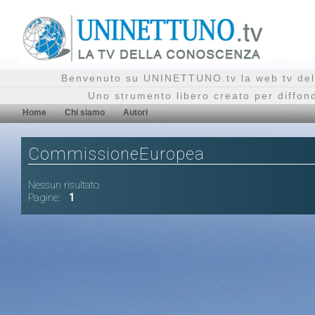
Benvenuto su UNINETTUNO.tv la web tv del
Uno strumento libero creato per diffon
Home
Chi siamo
Autori
CommissioneEuropea
Nessun risultato
Pagine:
1