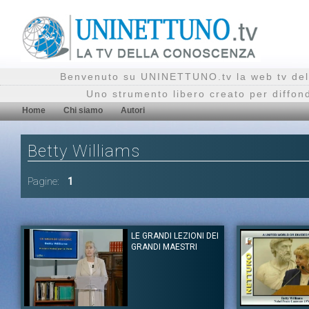
Benvenuto su UNINETTUNO.tv la web tv del
Uno strumento libero creato per diffon
Home
Chi siamo
Autori
Betty Williams
Pagine:
1
LE GRANDI LEZIONI DEI
GRANDI MAESTRI