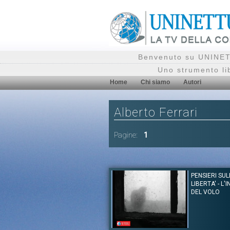
Benvenuto su UNINETT
Uno strumento li
Home
Chi siamo
Autori
Alberto Ferrari
Pagine:
1
PENSIERI SUL
LIBERTA' - L'I
DEL VOLO