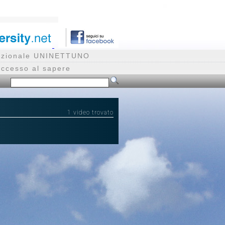
rnazionale UNINETTUNO
accesso al sapere
1 video trovato