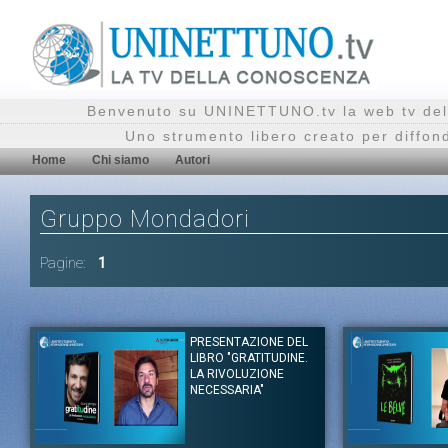
Benvenuto su UNINETTUNO.tv la web tv del
Uno strumento libero creato per diffon
Home
Chi siamo
Autori
Gruppo Mondadori
Pagine:
1
PRESENTAZIONE DEL
LIBRO "GRATITUDINE.
LA RIVOLUZIONE
NECESSARIA"