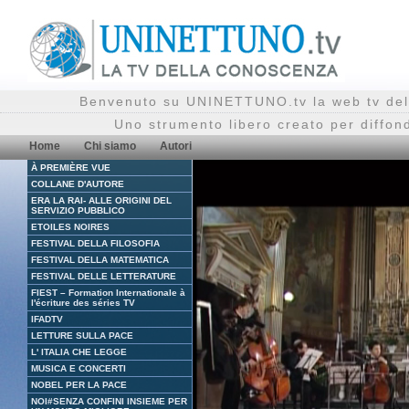
Benvenuto su UNINETTUNO.tv la web tv del
Uno strumento libero creato per diffon
Home
Chi siamo
Autori
À PREMIÈRE VUE
COLLANE D'AUTORE
ERA LA RAI- ALLE ORIGINI DEL
SERVIZIO PUBBLICO
ETOILES NOIRES
FESTIVAL DELLA FILOSOFIA
FESTIVAL DELLA MATEMATICA
FESTIVAL DELLE LETTERATURE
FIEST – Formation Internationale à
l'écriture des séries TV
IFADTV
LETTURE SULLA PACE
L' ITALIA CHE LEGGE
MUSICA E CONCERTI
NOBEL PER LA PACE
NOI#SENZA CONFINI INSIEME PER