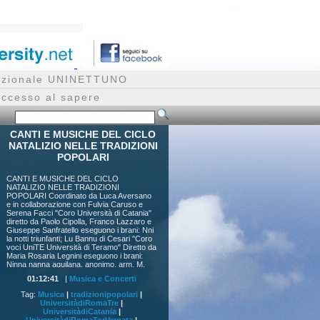
rnazionale UNINETTUNO
accesso al sapere
CANTI E MUSICHE DEL CICLO
NATALIZIO NELLE TRADIZIONI
POPOLARI
CANTI E MUSICHE DEL CICLO
NATALIZIO NELLE TRADIZIONI
POPOLARI Coordinato da Luca Aversano
e in collaborazione con Fulvia Caruso e
Serena Facci "Coro Università di Catania"
diretto da Paolo Cipolla, Franco Lazzaro e
Giuseppe Sanfratello eseguono i brani: Nni
la notti triunfanti; Lu Bannu di Cesari "Coro
voci UniTE Università di Teramo" Diretto da
Maria Rosaria Legnini eseguono i brani:
Ninna nanna aquilana, anonimo, arm. M.
Tarquini; La nanna dell’angioletto, popolare
01:12:41
|
Musica e Concerti
(Celano, AQ), arm. M.R. Legnini; Lu Sande
Bambun, popolare (Pietracamela, TE) ;
Tag:
Musica
|
tradizionipopolari
|
Novena de Natale, popolare area teatina
UniversitàdiRomaTre
|
"Christmas circle singing" con le
UniversitàdiCatania
|
studentesse e gli studenti del DAMS e di