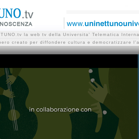
UNO.tv la web tv della Universita' Telematica Inte
bero creato per diffondere cultura e democratizzare l'