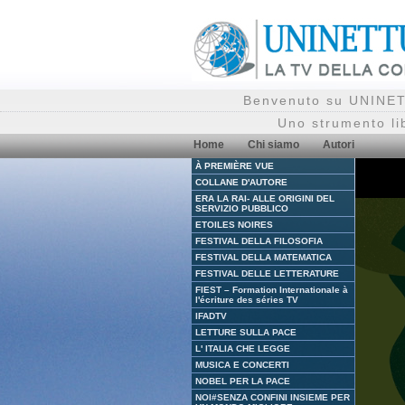
Benvenuto su UNINETT
Uno strumento li
Home
Chi siamo
Autori
À PREMIÈRE VUE
COLLANE D'AUTORE
ERA LA RAI- ALLE ORIGINI DEL
SERVIZIO PUBBLICO
ETOILES NOIRES
FESTIVAL DELLA FILOSOFIA
FESTIVAL DELLA MATEMATICA
FESTIVAL DELLE LETTERATURE
FIEST – Formation Internationale à
l'écriture des séries TV
IFADTV
LETTURE SULLA PACE
L' ITALIA CHE LEGGE
MUSICA E CONCERTI
NOBEL PER LA PACE
NOI#SENZA CONFINI INSIEME PER