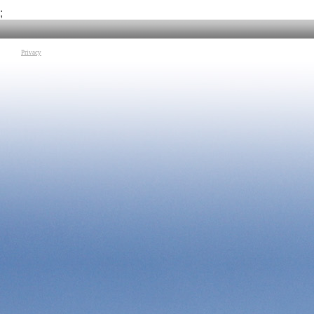
Tag:
Ingegneria
|
Ro
;
Privacy