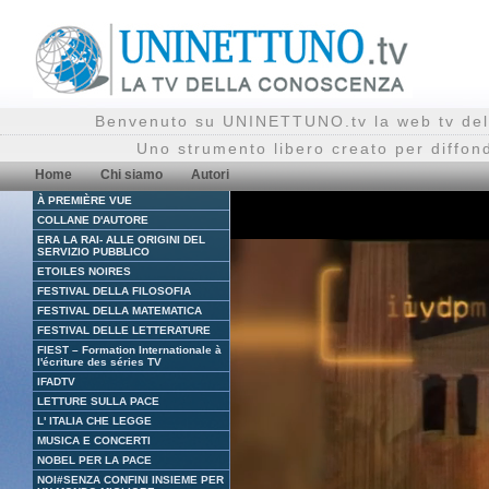
Benvenuto su UNINETTUNO.tv la web tv del
Uno strumento libero creato per diffon
Home
Chi siamo
Autori
À PREMIÈRE VUE
COLLANE D'AUTORE
ERA LA RAI- ALLE ORIGINI DEL
SERVIZIO PUBBLICO
ETOILES NOIRES
FESTIVAL DELLA FILOSOFIA
FESTIVAL DELLA MATEMATICA
FESTIVAL DELLE LETTERATURE
FIEST – Formation Internationale à
l'écriture des séries TV
IFADTV
LETTURE SULLA PACE
L' ITALIA CHE LEGGE
MUSICA E CONCERTI
NOBEL PER LA PACE
NOI#SENZA CONFINI INSIEME PER