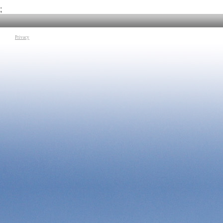
infine la strategia accademica
;
Tag:
Muscio
|
Economia e diritto
|
Privacy