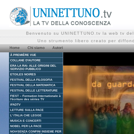
Benvenuto su UNINETTUNO.tv la web tv del
Uno strumento libero creato per diffon
Home
Chi siamo
Autori
À PREMIÈRE VUE
COLLANE D'AUTORE
ERA LA RAI- ALLE ORIGINI DEL
SERVIZIO PUBBLICO
ETOILES NOIRES
FESTIVAL DELLA FILOSOFIA
FESTIVAL DELLA MATEMATICA
FESTIVAL DELLE LETTERATURE
FIEST – Formation Internationale à
l'écriture des séries TV
IFADTV
LETTURE SULLA PACE
L' ITALIA CHE LEGGE
MUSICA E CONCERTI
NOBEL PER LA PACE
NOI#SENZA CONFINI INSIEME PER