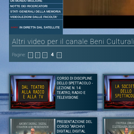
UN MONDO MIGLIORE
NOTTE DEI RICERCATORI
STATI GENERALI DELLA MEMORIA
VIDEOLEZIONI DALLE FACOLTA'
Loaded
:
Unmute
IN DIRETTA DAL SATELLITE
11.28%
Altri video per il canale Beni Cultural
Pagine:
4
1
2
3
5
CORSO DI DISCIPLINE
DELLO SPETTACOLO -
LEZIONE N. 14:
TEATRO, RADIO E
TELEVISIONE
Autore:
Prof. Enrico Menduni - Università Roma Tre
Autore:
Prof. Enric
Canale:
Beni Culturali
Canale:
Beni Cultur
PRESENTAZIONE DEL
In questa ultima l
Tag:
Enrico Menduni
|
Beni culturali
CORSO "ARCHIVI
della rappresentaz
della società conte
DIGITALI, DIGITAL