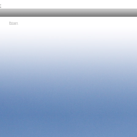
(Cipro, il Levante e l'Anatolia).
accompagnato fino a
società a complessi
;
Tag:
Beni Culturali
|
Luca Girella
|
Egeo
|
Mediterraneo
di un mutamento soc
alle diverse istituz
via sempre più sof
quelle conquiste s
Privacy
modernità che si so
cittadinanza, veri 
contemporanee occid
Tag:
Beni Culturali