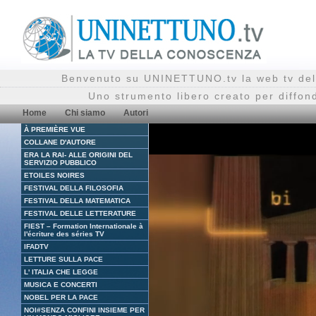
Benvenuto su UNINETTUNO.tv la web tv del
Uno strumento libero creato per diffon
Home
Chi siamo
Autori
À PREMIÈRE VUE
COLLANE D'AUTORE
ERA LA RAI- ALLE ORIGINI DEL
SERVIZIO PUBBLICO
ETOILES NOIRES
FESTIVAL DELLA FILOSOFIA
FESTIVAL DELLA MATEMATICA
FESTIVAL DELLE LETTERATURE
FIEST – Formation Internationale à
l'écriture des séries TV
IFADTV
LETTURE SULLA PACE
L' ITALIA CHE LEGGE
MUSICA E CONCERTI
NOBEL PER LA PACE
NOI#SENZA CONFINI INSIEME PER