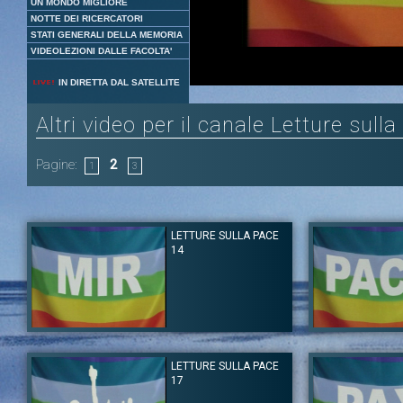
UN MONDO MIGLIORE
NOTTE DEI RICERCATORI
STATI GENERALI DELLA MEMORIA
VIDEOLEZIONI DALLE FACOLTA'
Loaded
:
Unmute
IN DIRETTA DAL SATELLITE
47.47%
Altri video per il canale Letture sull
Pagine:
2
1
3
LETTURE SULLA PACE
14
Autore:
Autore:
Canale:
Letture sulla Pace
Canale:
Letture sul
LETTURE SULLA PACE
Citazioni di Gianni Rodari e Toro seduto
Citazioni di Madri d
17
Tag:
Pace
|
Gianni Rodari
|
Toro Seduto
Tag:
Pace