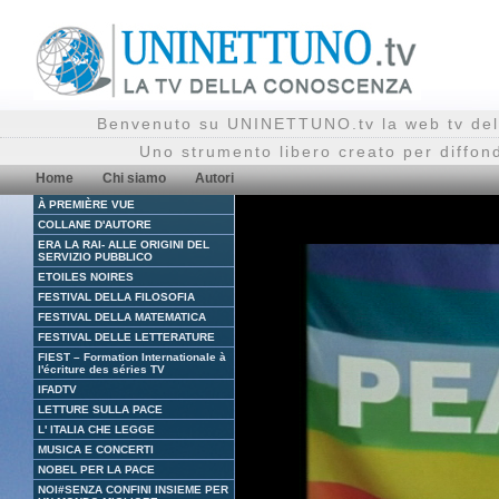
Benvenuto su UNINETTUNO.tv la web tv del
Uno strumento libero creato per diffon
Home
Chi siamo
Autori
À PREMIÈRE VUE
COLLANE D'AUTORE
ERA LA RAI- ALLE ORIGINI DEL
SERVIZIO PUBBLICO
ETOILES NOIRES
FESTIVAL DELLA FILOSOFIA
FESTIVAL DELLA MATEMATICA
FESTIVAL DELLE LETTERATURE
FIEST – Formation Internationale à
l'écriture des séries TV
IFADTV
LETTURE SULLA PACE
L' ITALIA CHE LEGGE
MUSICA E CONCERTI
NOBEL PER LA PACE
NOI#SENZA CONFINI INSIEME PER