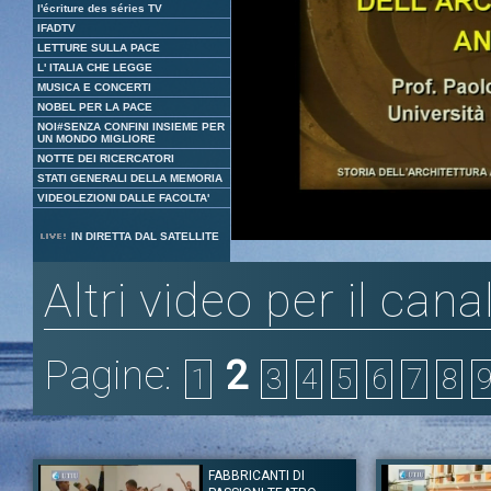
l'écriture des séries TV
IFADTV
LETTURE SULLA PACE
L' ITALIA CHE LEGGE
MUSICA E CONCERTI
NOBEL PER LA PACE
NOI#SENZA CONFINI INSIEME PER
UN MONDO MIGLIORE
NOTTE DEI RICERCATORI
STATI GENERALI DELLA MEMORIA
VIDEOLEZIONI DALLE FACOLTA'
Loaded
:
Unmute
IN DIRETTA DAL SATELLITE
2.01%
Altri video per il cana
Pagine:
2
1
3
4
5
6
7
8
FABBRICANTI DI